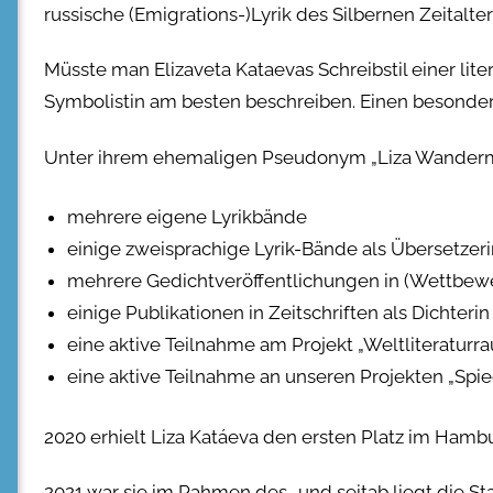
russische (Emigrations-)Lyrik des Silbernen Zeitalter
Müsste man Elizaveta Kataevas Schreibstil einer lite
Symbolistin am besten beschreiben. Einen besonderen 
Unter ihrem ehemaligen Pseudonym „Liza Wandermal
mehrere eigene Lyrikbände
einige zweisprachige Lyrik-Bände als Übersetzeri
mehrere Gedichtveröffentlichungen in (Wettbewe
einige Publikationen in Zeitschriften als Dichterin 
eine aktive Teilnahme am Projekt „Weltliteraturr
eine aktive Teilnahme an unseren Projekten „Spie
2020 erhielt Liza Katáeva den ersten Platz im Ham
2021 war sie im Rahmen des „und seitab liegt die Sta