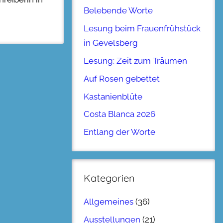
Belebende Worte
Lesung beim Frauenfrühstück
in Gevelsberg
Lesung: Zeit zum Träumen
Auf Rosen gebettet
Kastanienblüte
Costa Blanca 2026
Entlang der Worte
Kategorien
Allgemeines
(36)
Ausstellungen
(21)