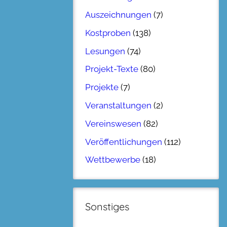
Auszeichnungen
(7)
Kostproben
(138)
Lesungen
(74)
Projekt-Texte
(80)
Projekte
(7)
Veranstaltungen
(2)
Vereinswesen
(82)
Veröffentlichungen
(112)
Wettbewerbe
(18)
Sonstiges