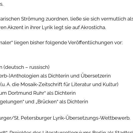
s.
rarischen Strömung zuordnen, ließe sie sich vermutlich al
Akzent in ihrer Lyrik legt sie auf Akrosticha.
er“ liegen bisher folgende Veröffentlichungen vor:
n (deutsch – russisch)
rb-)Anthologien als Dichterin und Übersetzerin
(u. A. die Mosaik-Zeitschrift für Literatur und Kultur)
aum Dortmund Ruhr“ als Dichterin
gelungen“ und „Brücken“ als Dichterin
burger/St. Petersburger Lyrik-Übersetzungs-Wettbewerb.
dt“-Projektes des Literaturcolloquiums Berlin als Stadtsc