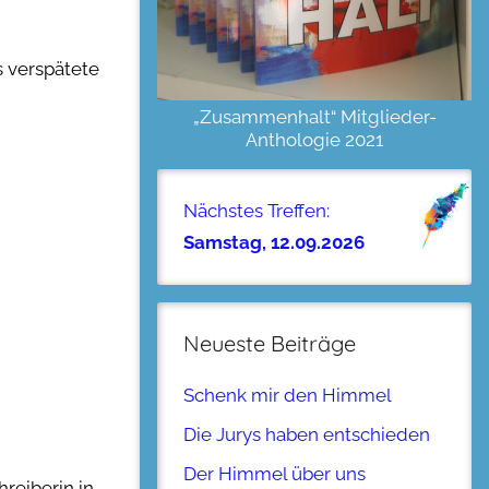
s verspätete
„Zusammenhalt“ Mitglieder-
Anthologie 2021
Nächstes Treffen:
Samstag, 12.09.2026
Neueste Beiträge
Schenk mir den Himmel
Die Jurys haben entschieden
Der Himmel über uns
hreiberin in