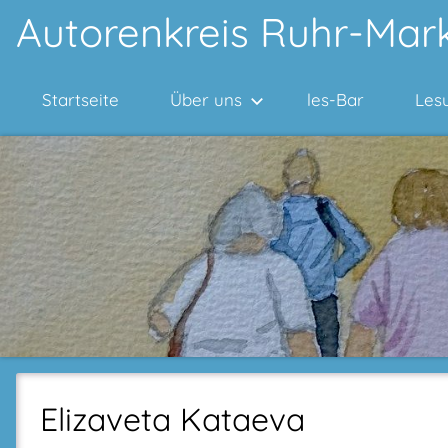
Zum
Autorenkreis Ruhr-Mark
Inhalt
springen
Startseite
Über uns
les-Bar
Les
Elizaveta Kataeva