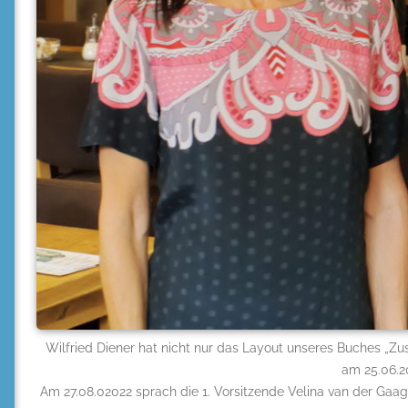
Wilfried Diener hat nicht nur das Layout unseres Buches „Z
am 25.06.2
Am 27.08.02022 sprach die 1. Vorsitzende Velina van der Gaa