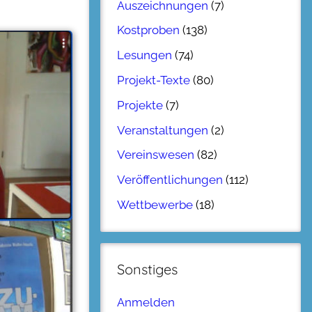
Auszeichnungen
(7)
Kostproben
(138)
Lesungen
(74)
Projekt-Texte
(80)
Projekte
(7)
Veranstaltungen
(2)
Vereinswesen
(82)
Veröffentlichungen
(112)
Wettbewerbe
(18)
Sonstiges
Anmelden