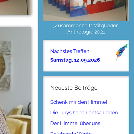
„Zusammenhalt“ Mitglieder-
Anthologie 2021
Nächstes Treffen:
Samstag, 12.09.2026
Neueste Beiträge
Schenk mir den Himmel
Die Jurys haben entschieden
Der Himmel über uns