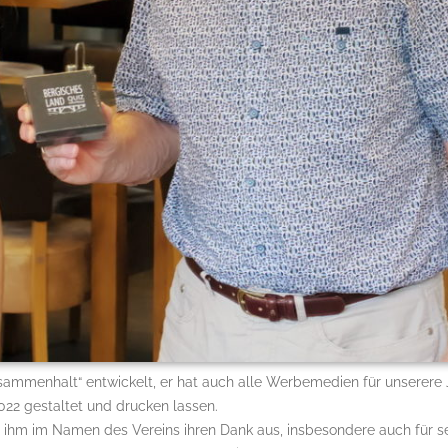
usammenhalt“ entwickelt, er hat auch alle Werbemedien für unserere 
022 gestaltet und drucken lassen.
g ihm im Namen des Vereins ihren Dank aus, insbesondere auch für s