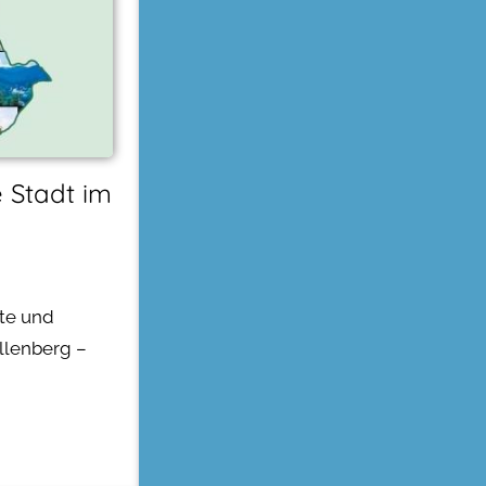
 Stadt im
rte und
llenberg –