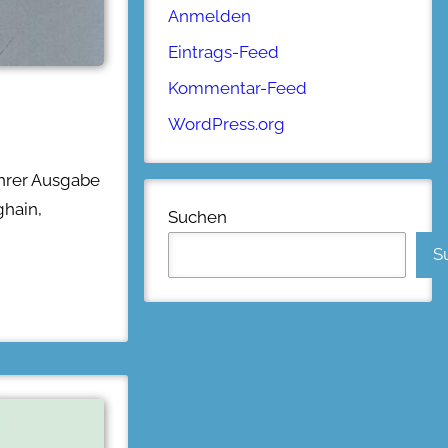
Anmelden
Eintrags-Feed
Kommentar-Feed
WordPress.org
ihrer Ausgabe
ghain,
Suchen
S