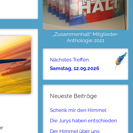
„Zusammenhalt“ Mitglieder-
Anthologie 2021
Nächstes Treffen:
Samstag, 12.09.2026
Neueste Beiträge
Schenk mir den Himmel
Die Jurys haben entschieden
er
Der Himmel über uns