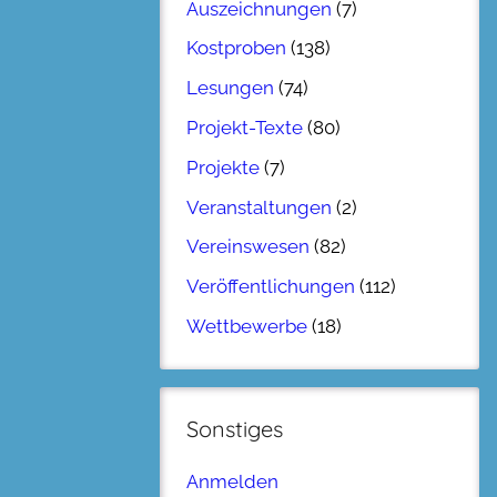
Auszeichnungen
(7)
Kostproben
(138)
Lesungen
(74)
Projekt-Texte
(80)
Projekte
(7)
Veranstaltungen
(2)
Vereinswesen
(82)
Veröffentlichungen
(112)
Wettbewerbe
(18)
Sonstiges
Anmelden