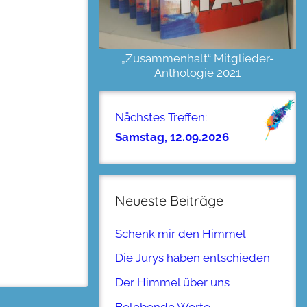
„Zusammenhalt“ Mitglieder-
Anthologie 2021
Nächstes Treffen:
Samstag, 12.09.2026
Neueste Beiträge
Schenk mir den Himmel
Die Jurys haben entschieden
Der Himmel über uns