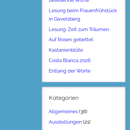
Belebende Worte
Lesung beim Frauenfrühstück
in Gevelsberg
Lesung: Zeit zum Träumen
Auf Rosen gebettet
Kastanienblüte
Costa Blanca 2026
Entlang der Worte
Kategorien
Allgemeines
(36)
Ausstellungen
(21)