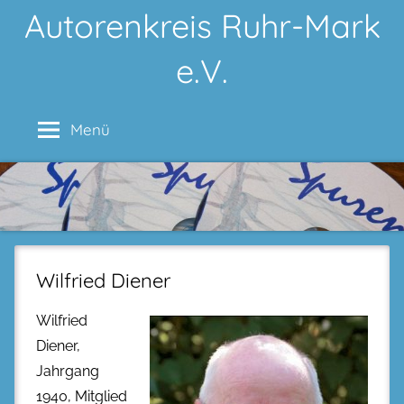
Zum
Autorenkreis Ruhr-Mark
Inhalt
e.V.
springen
Menü
Wilfried Diener
Wilfried
Diener,
Jahrgang
1940, Mitglied