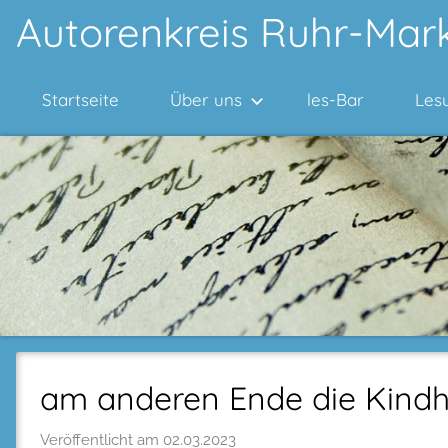
Zum
Autorenkreis Ruhr-Mark
Inhalt
springen
Startseite
Über uns
les-Bar
Les
am anderen Ende die Kindh
Veröffentlicht am
02.03.2023