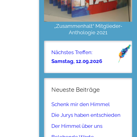
„Zusammenhalt“ Mitglieder-
Anthologie 2021
Nächstes Treffen:
Samstag, 12.09.2026
Neueste Beiträge
Schenk mir den Himmel
Die Jurys haben entschieden
Der Himmel über uns