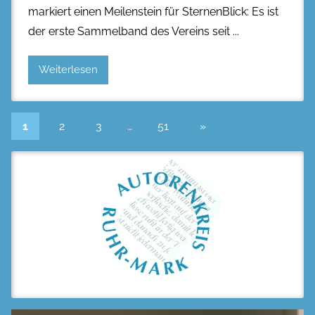
markiert einen Meilenstein für SternenBlick: Es ist
der erste Sammelband des Vereins seit
Weiterlesen
Seitennummerierung
Nächste
1
2
3
…
51
»
Beiträge
der
Beiträge