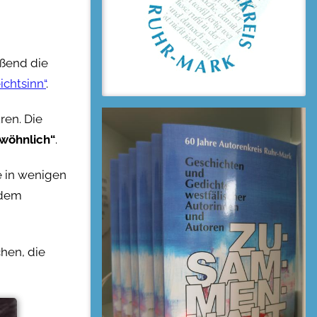
eßend die
ichtsinn“
.
ren. Die
wöhnlich“
.
e in wenigen
 dem
chen, die