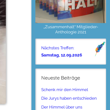
„Zusammenhalt“ Mitglieder-
Anthologie 2021
Nächstes Treffen:
Samstag, 12.09.2026
Neueste Beiträge
Schenk mir den Himmel
Die Jurys haben entschieden
Der Himmel über uns