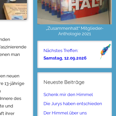
„Zusammenhalt“ Mitglieder-
Anthologie 2021
enden
Faszinierende
Nächstes Treffen:
 denen man
Samstag, 12.09.2026
hren neuen
Neueste Beiträge
e 13-jährige
n
Schenk mir den Himmel
Innere des
Die Jurys haben entschieden
hte und
Der Himmel über uns
ft ihrer