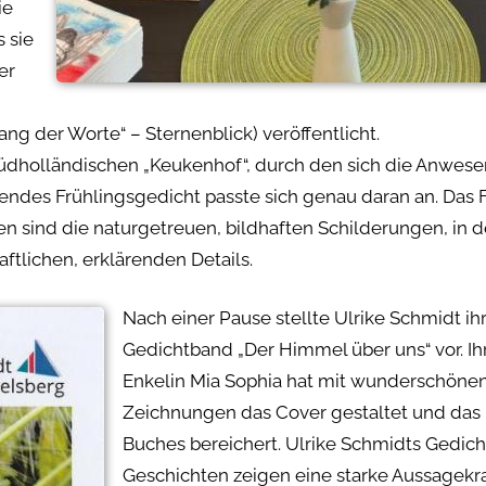
ie
 sie
er
ang der Worte“ – Sternenblick) veröffentlicht.
südholländischen „Keukenhof“, durch den sich die Anwes
endes Frühlingsgedicht passte sich genau daran an. Das 
en sind die naturgetreuen, bildhaften Schilderungen, in
aftlichen, erklärenden Details.
Nach einer Pause stellte Ulrike Schmidt i
Gedichtband „Der Himmel über uns“ vor. Ihr
Enkelin Mia Sophia hat mit wunderschöne
Zeichnungen das Cover gestaltet und das 
Buches bereichert. Ulrike Schmidts Gedic
Geschichten zeigen eine starke Aussagekra