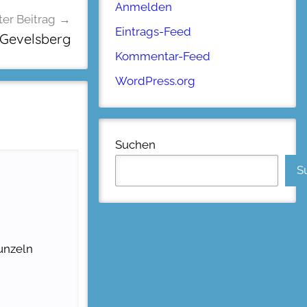
Anmelden
er Beitrag
Eintrags-Feed
 Gevelsberg
Kommentar-Feed
WordPress.org
Suchen
S
unzeln