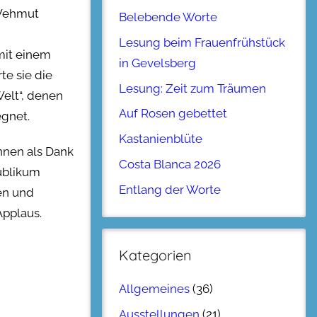
 Wehmut
Belebende Worte
Lesung beim Frauenfrühstück
 mit einem
in Gevelsberg
te sie die
Lesung: Zeit zum Träumen
elt“, denen
Auf Rosen gebettet
egnet.
Kastanienblüte
innen als Dank
Costa Blanca 2026
ublikum
Entlang der Worte
en und
Applaus.
Kategorien
Allgemeines
(36)
Ausstellungen
(21)