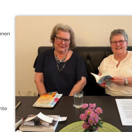
innen
mte