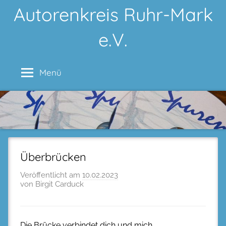
Zum
Autorenkreis Ruhr-Mark
Inhalt
e.V.
springen
Menü
Überbrücken
Veröffentlicht am
10.02.2023
von Birgit Carduck
Die Brücke verbindet dich und mich,