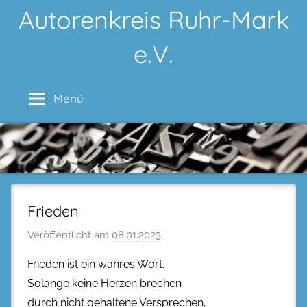
Zum
Autorenkreis Ruhr-Mark
Inhalt
e.V.
springen
Menü
Frieden
Veröffentlicht am
08.01.2023
Frieden ist ein wahres Wort.
Solange keine Herzen brechen
durch nicht gehaltene Versprechen,