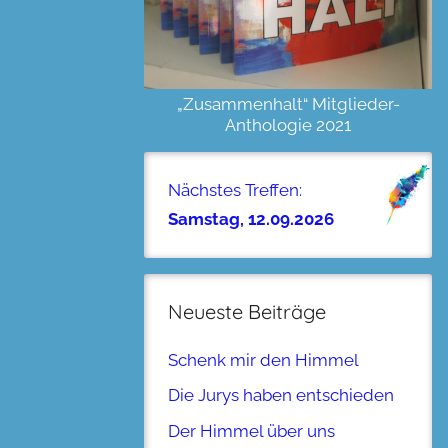
„Zusammenhalt“ Mitglieder-
Anthologie 2021
Nächstes Treffen:
Samstag, 12.09.2026
Neueste Beiträge
Schenk mir den Himmel
Die Jurys haben entschieden
Der Himmel über uns