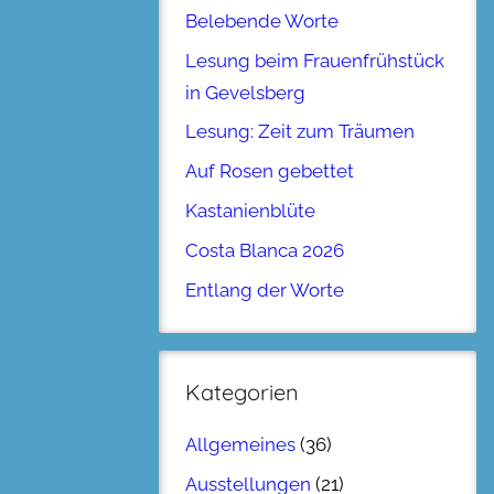
Belebende Worte
Lesung beim Frauenfrühstück
in Gevelsberg
Lesung: Zeit zum Träumen
Auf Rosen gebettet
Kastanienblüte
Costa Blanca 2026
Entlang der Worte
Kategorien
Allgemeines
(36)
Ausstellungen
(21)