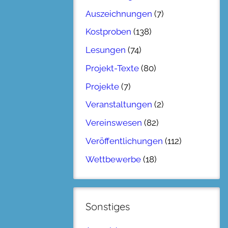
Auszeichnungen
(7)
Kostproben
(138)
Lesungen
(74)
Projekt-Texte
(80)
Projekte
(7)
Veranstaltungen
(2)
Vereinswesen
(82)
Veröffentlichungen
(112)
Wettbewerbe
(18)
Sonstiges