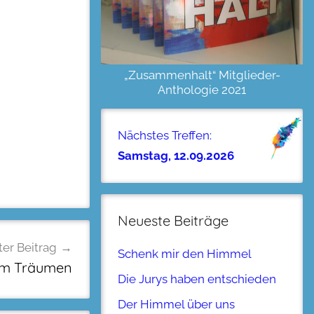
„Zusammenhalt“ Mitglieder-
Anthologie 2021
Nächstes Treffen:
Samstag, 12.09.2026
Neueste Beiträge
er Beitrag
Schenk mir den Himmel
zum Träumen
Die Jurys haben entschieden
Der Himmel über uns