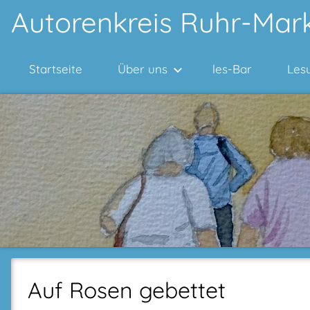
Zum
Autorenkreis Ruhr-Mark
Inhalt
springen
Startseite
Über uns
les-Bar
Les
Auf Rosen gebettet