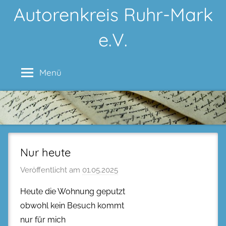
Zum
Autorenkreis Ruhr-Mark
Inhalt
e.V.
springen
Menü
Nur heute
Veröffentlicht am
01.05.2025
Heute die Wohnung geputzt
obwohl kein Besuch kommt
nur für mich