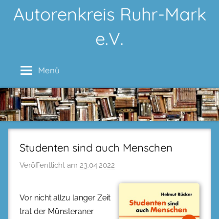
Zum
Autorenkreis Ruhr-Mark
Inhalt
e.V.
springen
Menü
Studenten sind auch Menschen
Veröffentlicht am
23.04.2022
Vor nicht allzu langer Zeit
trat der Münsteraner