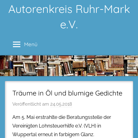
Zum
Autorenkreis Ruhr-Mark
Inhalt
e.V.
springen
Menü
Träume in Öl und blumige Gedichte
Veröffentlicht am
24.05.2018
Am 5. Mai erstrahlte die Beratungsstelle der
Vereinigten Lohnsteuerhilfe e.V. (VLH) in
Wuppertal erneut in farbigem Glanz.