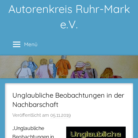
Zum
Autorenkreis Ruhr-Mark
Inhalt
e.V.
springen
Menü
Unglaubliche Beobachtungen in der
Nachbarschaft
Veröffentlicht am
05.11.2019
„Unglaubliche
Beobachtungen in