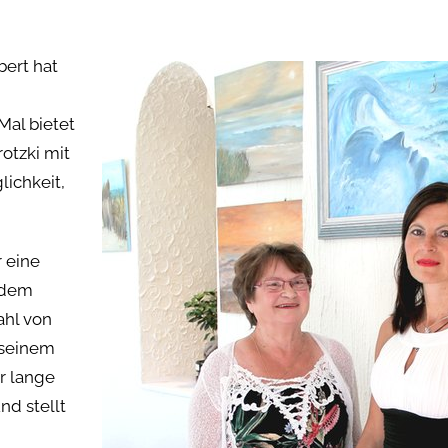
bert hat
Mal bietet
otzki mit
ichkeit,
r eine
 dem
ahl von
 seinem
r lange
d stellt