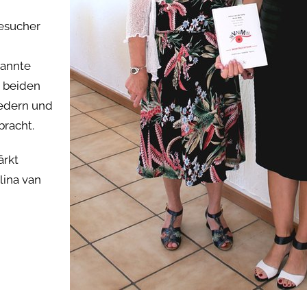
esucher
kannte
t beiden
edern und
racht.
ärkt
lina van