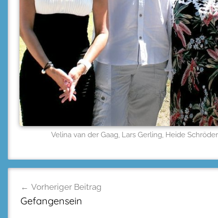
Velina van der Gaag, Lars Gerling, Heide Schröder
Beitragsnavigation
Vorheriger Beitrag
Gefangensein