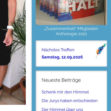
„Zusammenhalt“ Mitglieder-
Anthologie 2021
Nächstes Treffen:
Samstag, 12.09.2026
Neueste Beiträge
Schenk mir den Himmel
Die Jurys haben entschieden
Der Himmel über uns