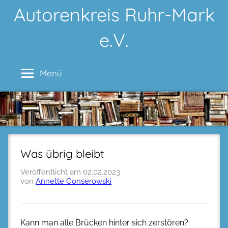
Zum
Autorenkreis Ruhr-Mark
Inhalt
e.V.
springen
Menü
Was übrig bleibt
Veröffentlicht am
02.02.2023
von
Annette Gonserowski
Kann man alle Brücken hinter sich zerstören?