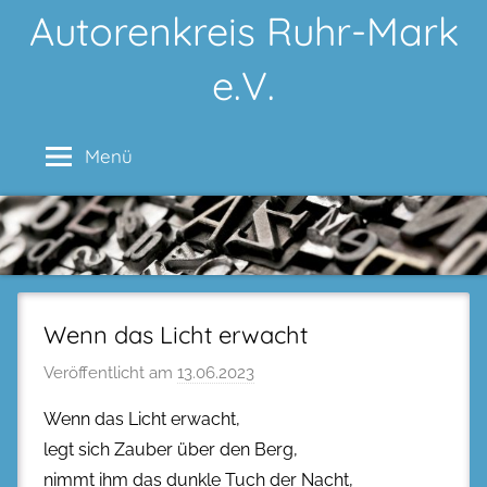
Zum
Autorenkreis Ruhr-Mark
Inhalt
e.V.
springen
Menü
Wenn das Licht erwacht
Veröffentlicht am
13.06.2023
Wenn das Licht erwacht,
legt sich Zauber über den Berg,
nimmt ihm das dunkle Tuch der Nacht,