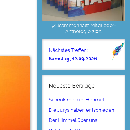
„Zusammenhalt“ Mitglieder-
Anthologie 2021
Nächstes Treffen:
Samstag, 12.09.2026
Neueste Beiträge
Schenk mir den Himmel
Die Jurys haben entschieden
Der Himmel über uns