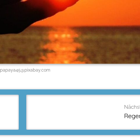
papaya45@pixabay.com
Nächst
Regen