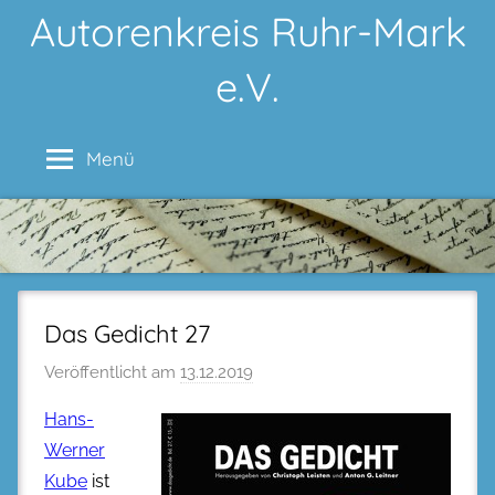
Zum
Autorenkreis Ruhr-Mark
Inhalt
e.V.
springen
Menü
Das Gedicht 27
Veröffentlicht am
13.12.2019
Hans-
Werner
Kube
ist