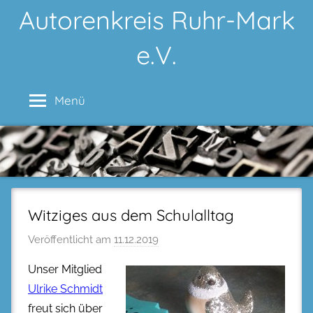
Zum
Autorenkreis Ruhr-Mark
Inhalt
e.V.
springen
Menü
Witziges aus dem Schulalltag
Veröffentlicht am
11.12.2019
Unser Mitglied
Ulrike Schmidt
freut sich über