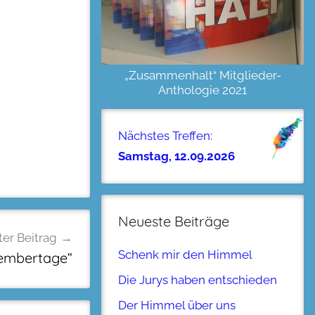
„Zusammenhalt“ Mitglieder-
Anthologie 2021
Nächstes Treffen:
Samstag, 12.09.2026
Neueste Beiträge
er Beitrag
Schenk mir den Himmel
embertage“
Die Jurys haben entschieden
Der Himmel über uns