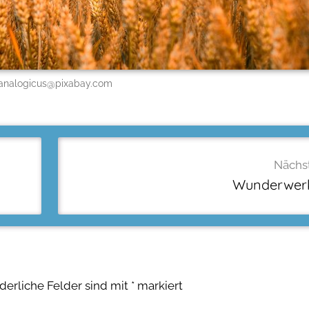
analogicus@pixabay.com
Nächst
Wunderwerk
rderliche Felder sind mit
*
markiert