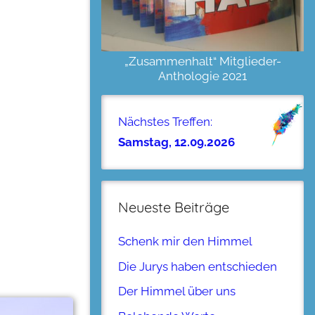
„Zusammenhalt“ Mitglieder-
Anthologie 2021
Nächstes Treffen:
Samstag, 12.09.2026
Neueste Beiträge
Schenk mir den Himmel
Die Jurys haben entschieden
Der Himmel über uns