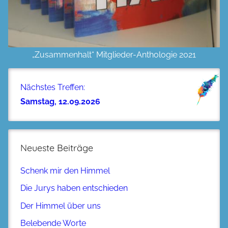
„Zusammenhalt“ Mitglieder-Anthologie 2021
Nächstes Treffen:
Samstag, 12.09.2026
Neueste Beiträge
Schenk mir den Himmel
Die Jurys haben entschieden
Der Himmel über uns
Belebende Worte