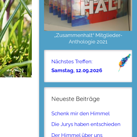
„Zusammenhalt“ Mitglieder-
Anthologie 2021
Nächstes Treffen:
Samstag, 12.09.2026
Neueste Beiträge
Schenk mir den Himmel
Die Jurys haben entschieden
Der Himmel über uns