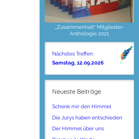
„Zusammenhalt“ Mitglieder-
Anthologie 2021
Nächstes Treffen:
Samstag, 12.09.2026
Neueste Beiträge
Schenk mir den Himmel
Die Jurys haben entschieden
Der Himmel über uns