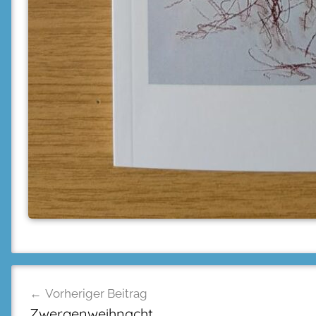
Beitragsnavigation
Vorheriger Beitrag
Zwergenweihnacht