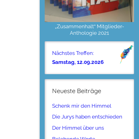
„Zusammenhalt“ Mitglieder-
Anthologie 2021
Nächstes Treffen:
Samstag, 12.09.2026
Neueste Beiträge
Schenk mir den Himmel
Die Jurys haben entschieden
Der Himmel über uns