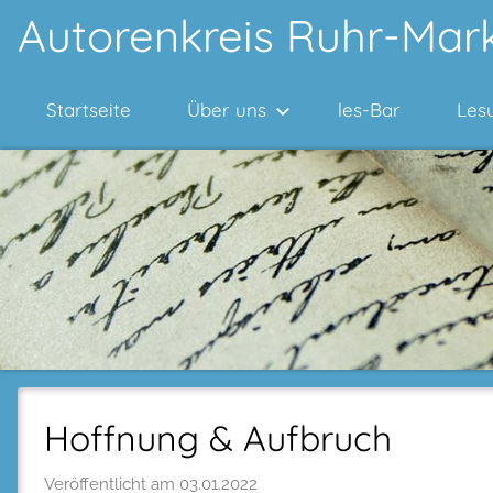
Zum
Autorenkreis Ruhr-Mark
Inhalt
springen
Startseite
Über uns
les-Bar
Les
Hoffnung & Aufbruch
Veröffentlicht am
03.01.2022