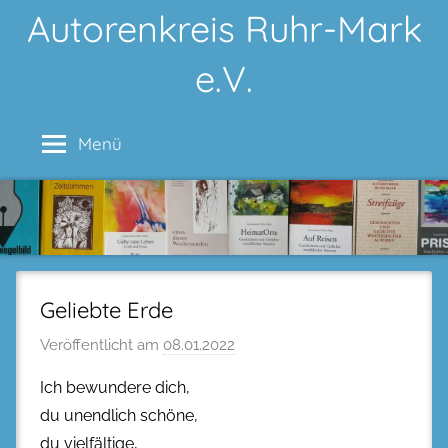
Zum
Autorenkreis Ruhr-Mark
Inhalt
e.V.
springen
Menü
Geliebte Erde
Veröffentlicht am
08.01.2022
Ich bewundere dich,
du unendlich schöne,
du vielfältige,