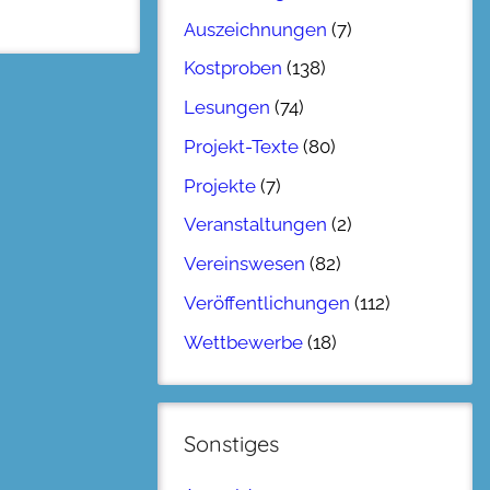
Auszeichnungen
(7)
Kostproben
(138)
Lesungen
(74)
Projekt-Texte
(80)
Projekte
(7)
Veranstaltungen
(2)
Vereinswesen
(82)
Veröffentlichungen
(112)
Wettbewerbe
(18)
Sonstiges