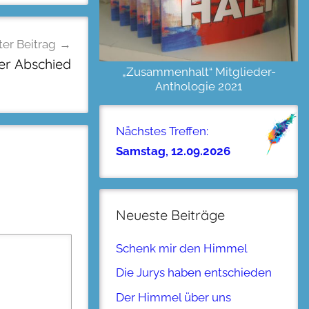
er Beitrag
er Abschied
„Zusammenhalt“ Mitglieder-
Anthologie 2021
Nächstes Treffen:
Samstag, 12.09.2026
Neueste Beiträge
Schenk mir den Himmel
Die Jurys haben entschieden
Der Himmel über uns