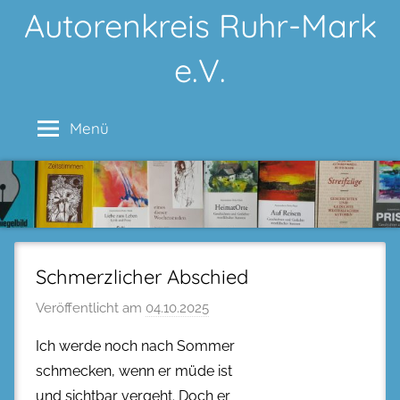
Zum
Autorenkreis Ruhr-Mark
Inhalt
e.V.
springen
Menü
Schmerzlicher Abschied
Veröffentlicht am
04.10.2025
Ich werde noch nach Sommer
schmecken, wenn er müde ist
und sichtbar vergeht. Doch er