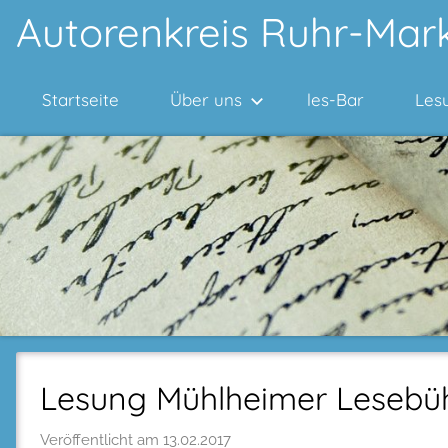
Zum
Autorenkreis Ruhr-Mark
Inhalt
springen
Startseite
Über uns
les-Bar
Les
Lesung Mühlheimer Lesebü
Veröffentlicht am
13.02.2017