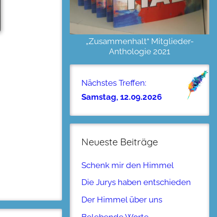
„Zusammenhalt“ Mitglieder-
Anthologie 2021
Nächstes Treffen:
Samstag, 12.09.2026
Neueste Beiträge
Schenk mir den Himmel
Die Jurys haben entschieden
Der Himmel über uns