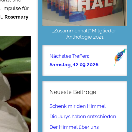
. Impulse für
t,
Rosemary
„Zusammenhalt“ Mitglieder-
Anthologie 2021
Nächstes Treffen:
Samstag, 12.09.2026
Neueste Beiträge
Schenk mir den Himmel
Die Jurys haben entschieden
Der Himmel über uns