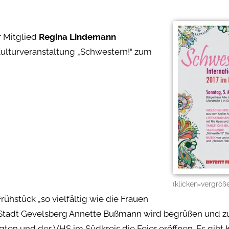
r Mitglied
Regina Lindemann
Kulturveranstaltung „Schwestern!“ zum
(klicken=vergröß
ühstück „so vielfältig wie die Frauen
der Stadt Gevelsberg Annette Bußmann wird begrüßen und
gten und der VHS im Südkreis die Feier eröffnen. Es gibt