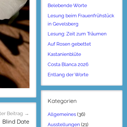
Belebende Worte
Lesung beim Frauenfrühstück
in Gevelsberg
Lesung: Zeit zum Träumen
Auf Rosen gebettet
Kastanienblüte
Costa Blanca 2026
Entlang der Worte
Kategorien
er Beitrag
Allgemeines
(36)
Blind Date
Ausstellungen
(21)