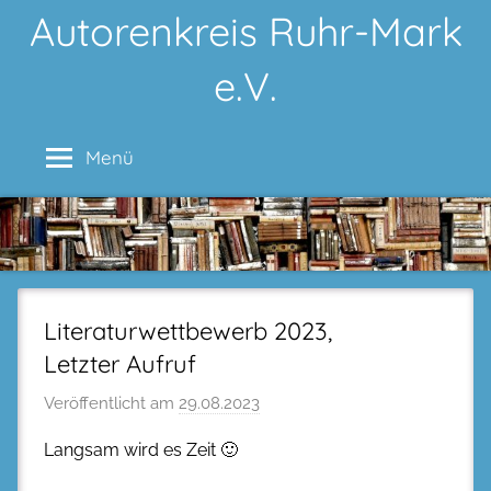
Zum
Autorenkreis Ruhr-Mark
Inhalt
e.V.
springen
Menü
Literaturwettbewerb 2023,
Letzter Aufruf
Veröffentlicht am
29.08.2023
Langsam wird es Zeit 🙂