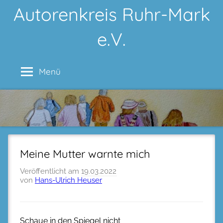
Zum
Autorenkreis Ruhr-Mark
Inhalt
e.V.
springen
Menü
Meine Mutter warnte mich
Veröffentlicht am
19.03.2022
von
Hans-Ulrich Heuser
Schaue in den Spiegel nicht