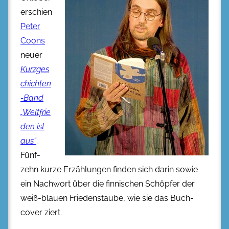
erschien
Peter
Coons
neuer
Kurzges
chichten
-Band
„Weltfrie
den ist
aus“
.
Fünf­
zehn kurze Erzählungen finden sich da­rin so­wie
ein Nach­wort über die finnischen Schöpfer der
weiß-blau­en Frie­dens­tau­be, wie sie das Buch­
cover ziert.