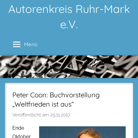
Zum
Autorenkreis Ruhr-Mark
Inhalt
e.V.
springen
Menü
Peter Coon: Buchvorstellung
„Weltfrieden ist aus“
Veröffentlicht am
25.11.2017
Ende
Oktober