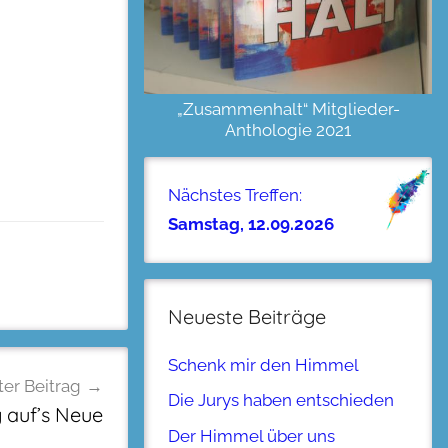
„Zusammenhalt“ Mitglieder-
Anthologie 2021
Nächstes Treffen:
Samstag, 12.09.2026
Neueste Beiträge
Schenk mir den Himmel
er Beitrag
Die Jurys haben entschieden
 auf’s Neue
Der Himmel über uns