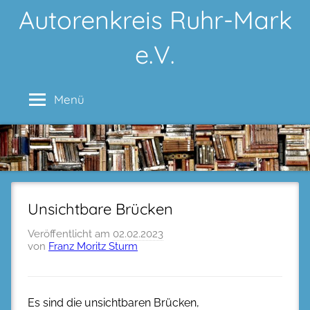
Zum
Autorenkreis Ruhr-Mark
Inhalt
e.V.
springen
Menü
Unsichtbare Brücken
Veröffentlicht am
02.02.2023
von
Franz Moritz Sturm
Es sind die unsichtbaren Brücken,