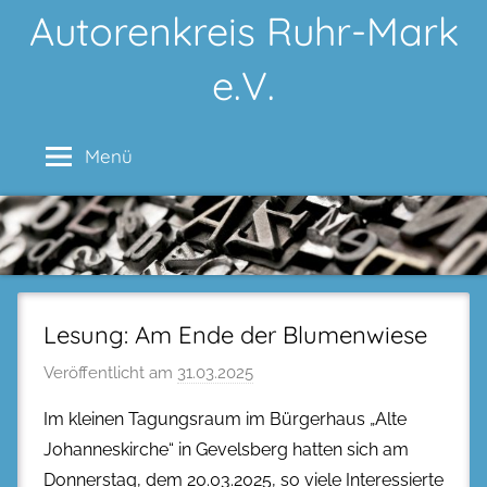
Zum
Autorenkreis Ruhr-Mark
Inhalt
e.V.
springen
Menü
Lesung: Am Ende der Blumenwiese
Veröffentlicht am
31.03.2025
Im kleinen Tagungsraum im Bürgerhaus „Alte
Johanneskirche“ in Gevelsberg hatten sich am
Donnerstag, dem 20.03.2025, so viele Interessierte