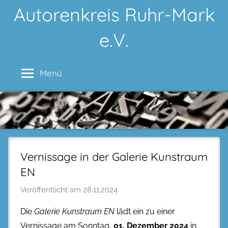
Zum
Autorenkreis Ruhr-Mark
Inhalt
e.V.
springen
Menü
Vernissage in der Galerie Kunstraum
EN
Veröffentlicht am
28.11.2024
Die
Galerie Kunstraum EN
lädt ein zu einer
Vernissage am Sonntag,
01. Dezember 2024
in