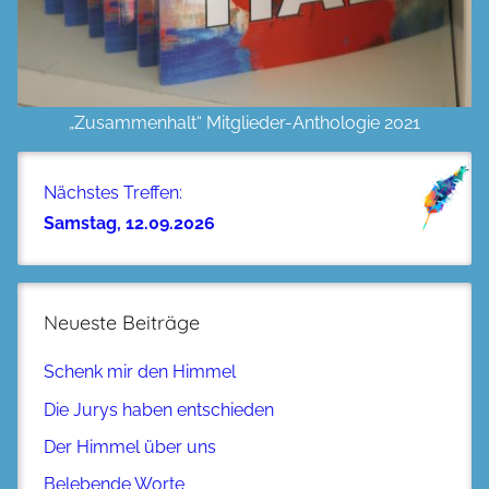
„Zusammenhalt“ Mitglieder-Anthologie 2021
Nächstes Treffen:
Samstag, 12.09.2026
Neueste Beiträge
Schenk mir den Himmel
Die Jurys haben entschieden
Der Himmel über uns
Belebende Worte