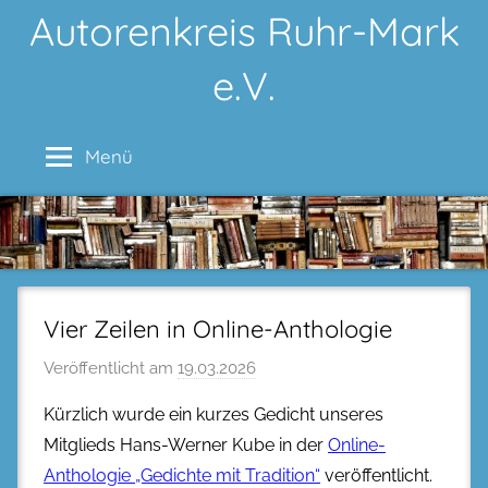
Zum
Autorenkreis Ruhr-Mark
Inhalt
e.V.
springen
Menü
Vier Zeilen in Online-Anthologie
Veröffentlicht am
19.03.2026
Kürzlich wurde ein kurzes Gedicht unseres
Mitglieds Hans-Werner Kube in der
Online-
Anthologie „Gedichte mit Tradition“
veröffentlicht.