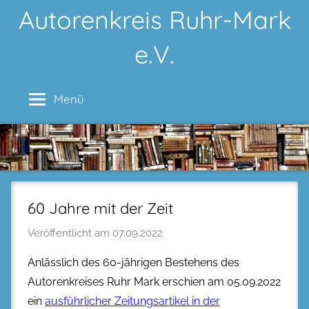
Zum
Autorenkreis Ruhr-Mark
Inhalt
e.V.
springen
Menü
60 Jahre mit der Zeit
Veröffentlicht am
07.09.2022
Anlässlich des 60-jährigen Bestehens des
Autorenkreises Ruhr Mark erschien am 05.09.2022
ein
ausführlicher Zeitungsartikel in der