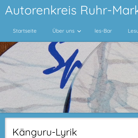
Zum
Autorenkreis Ruhr-Mark
Inhalt
springen
Startseite
Über uns
les-Bar
Les
Känguru-Lyrik