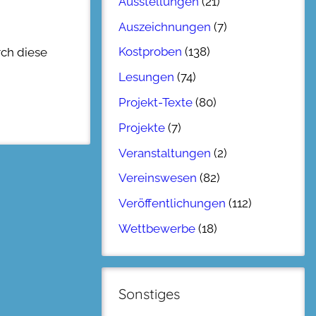
Ausstellungen
(21)
Auszeichnungen
(7)
Kostproben
(138)
rch diese
Lesungen
(74)
Projekt-Texte
(80)
Projekte
(7)
Veranstaltungen
(2)
Vereinswesen
(82)
Veröffentlichungen
(112)
Wettbewerbe
(18)
Sonstiges