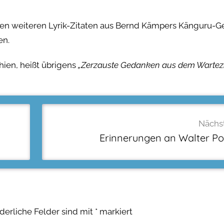
inigen weiteren Lyrik-Zitaten aus Bernd Kämpers Känguru-G
en.
ien, heißt übrigens
„Zerzauste Gedanken aus dem Warte
Nächst
Erinnerungen an Walter P
rderliche Felder sind mit
*
markiert