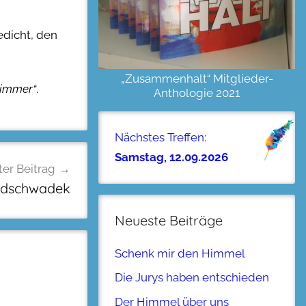
edicht, den
„Zusammenhalt“ Mitglieder-
zimmer“
.
Anthologie 2021
Nächstes Treffen:
Samstag, 12.09.2026
er Beitrag
odschwadek
Neueste Beiträge
Schenk mir den Himmel
Die Jurys haben entschieden
Der Himmel über uns