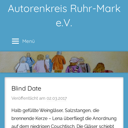
Zum
Autorenkreis Ruhr-Mark
Inhalt
e.V.
springen
Menü
Blind Date
Veröffentlicht am
02.03.2017
Halb gefüllte Weingläser, Salzstangen, die
brennende Kerze – Lena überfliegt die Anordnung
auf dem niedrigen Couchtisch. Die Gläser schiebt