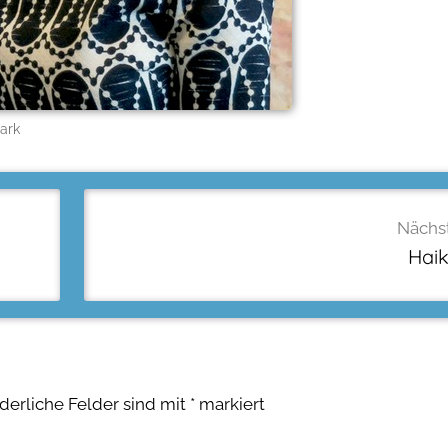
ark
Nächst
Hai
rderliche Felder sind mit
*
markiert