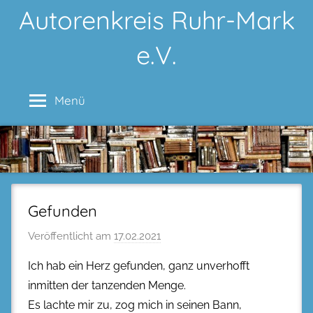
Zum
Autorenkreis Ruhr-Mark
Inhalt
e.V.
springen
Menü
Gefunden
Veröffentlicht am
17.02.2021
Ich hab ein Herz gefunden, ganz unverhofft
inmitten der tanzenden Menge.
Es lachte mir zu, zog mich in seinen Bann,