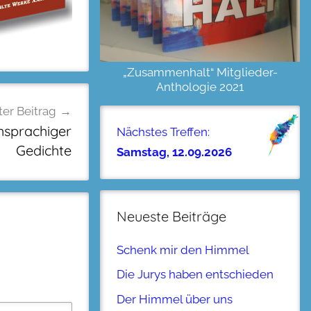
„Zusammenhalt“ Mitglieder-
Anthologie 2021
er Beitrag
chsprachiger
Nächstes Treffen:
Gedichte
Samstag, 12.09.2026
Neueste Beiträge
Schenk mir den Himmel
Die Jurys haben entschieden
Der Himmel über uns