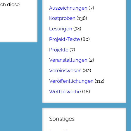
rch diese
Auszeichnungen
(7)
Kostproben
(138)
Lesungen
(74)
Projekt-Texte
(80)
Projekte
(7)
Veranstaltungen
(2)
Vereinswesen
(82)
Veröffentlichungen
(112)
Wettbewerbe
(18)
Sonstiges