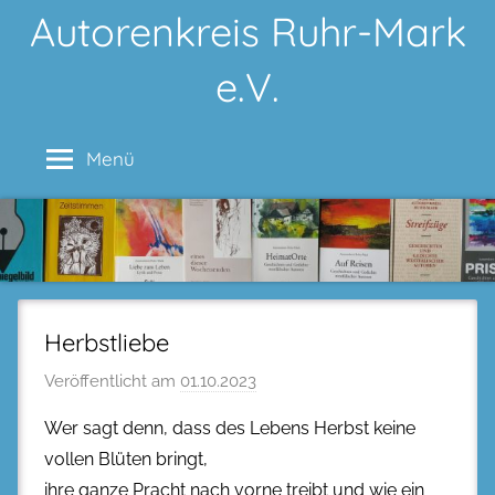
Zum
Autorenkreis Ruhr-Mark
Inhalt
e.V.
springen
Menü
Herbstliebe
Veröffentlicht am
01.10.2023
Wer sagt denn, dass des Lebens Herbst keine
vollen Blüten bringt,
ihre ganze Pracht nach vorne treibt und wie ein