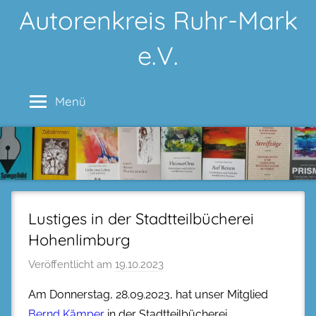
Zum
Autorenkreis Ruhr-Mark
Inhalt
e.V.
springen
Menü
Lustiges in der Stadtteilbücherei
Hohenlimburg
Veröffentlicht am
19.10.2023
Am Donnerstag, 28.09.2023, hat unser Mitglied
Bernd Kämper
in der Stadtteilbücherei